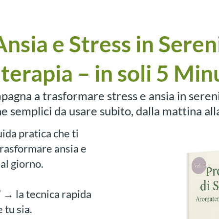
nsia e Stress in Sere
erapia – in soli 5 Min
mpagna a trasformare stress e ansia in sereni
e semplici da usare subito, dalla mattina all
uida pratica che ti
rasformare ansia e
 al giorno.
”
→ la tecnica rapida
tu sia.