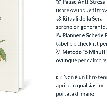
🌸
Pause Anti-Stress
usare ovunque ti trov
🌙
Rituali della Sera
–
sereno e rigenerante.
📝
Planner e Schede 
tabelle e checklist p
💡
Metodo “5 Minuti
ovunque per calmare s
👉 Non è un libro teo
aprire in qualsiasi m
portata di mano.