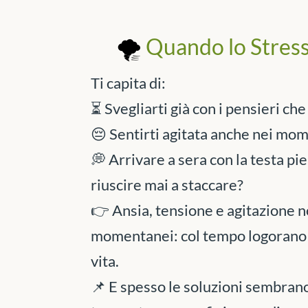
🌪️
Quando lo Stress 
Ti capita di:
⏳ Svegliarti già con i pensieri ch
😔 Sentirti agitata anche nei mome
💭 Arrivare a sera con la testa pi
riuscire mai a staccare?
👉 Ansia, tensione e agitazione n
momentanei: col tempo logorano e
vita.
📌 E spesso le soluzioni sembran