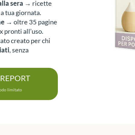
lla sera
→ ricette
la tua giornata.
ne
→ oltre 35 pagine
 pronti all’uso.
tato creato per chi
iati
, senza
 REPORT
odo limitato