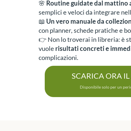
🌸
Routine guidate dal mattino a
semplici e veloci da integrare nel
📖
Un vero manuale da collezio
con planner, schede pratiche e box
👉 Non lo troverai in libreria: è s
vuole
risultati concreti e immed
complicazioni.
SCARICA ORA IL
Disponibile solo per un peri