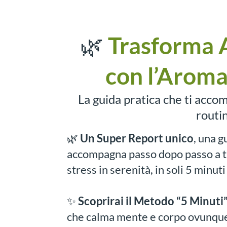
🌿
Trasforma A
con l’Aromat
La guida pratica che ti acco
routin
🌿
Un Super Report unico
, una g
accompagna passo dopo passo a t
stress in serenità, in soli 5 minuti
✨
Scoprirai il Metodo “5 Minuti
che calma mente e corpo ovunque 